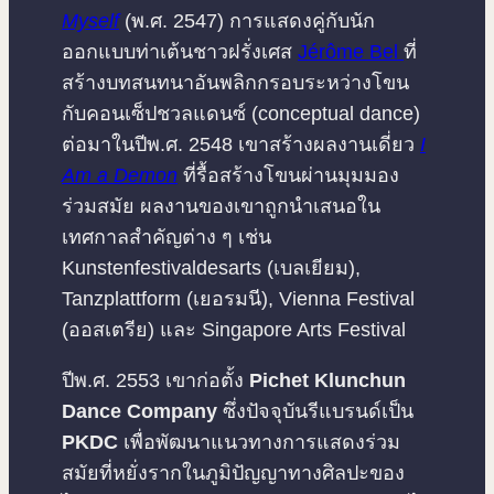
Myself
(พ.ศ. 2547) การแสดงคู่กับนัก
ออกแบบท่าเต้นชาวฝรั่งเศส
Jérôme Bel
ที่
สร้างบทสนทนาอันพลิกกรอบระหว่างโขน
กับคอนเซ็ปชวลแดนซ์ (conceptual dance)
ต่อมาในปีพ.ศ. 2548 เขาสร้างผลงานเดี่ยว
I
Am a Demon
ที่รื้อสร้างโขนผ่านมุมมอง
ร่วมสมัย ผลงานของเขาถูกนำเสนอใน
เทศกาลสำคัญต่าง ๆ เช่น
Kunstenfestivaldesarts (เบลเยียม),
Tanzplattform (เยอรมนี), Vienna Festival
(ออสเตรีย) และ Singapore Arts Festival
ปีพ.ศ. 2553 เขาก่อตั้ง
Pichet Klunchun
Dance Company
ซึ่งปัจจุบันรีแบรนด์เป็น
PKDC
เพื่อพัฒนาแนวทางการแสดงร่วม
สมัยที่หยั่งรากในภูมิปัญญาทางศิลปะของ