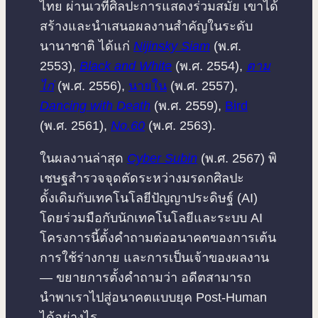
ไทย ผ่านเวทีศิลปะการแสดงร่วมสมัย เขาได้
สร้างและนำเสนอผลงานสำคัญในระดับ
นานาชาติ ได้แก่
Nijinsky Siam
(พ.ศ.
2553),
Black and White
(พ.ศ. 2554),
ตาม
ไก่
(พ.ศ. 2556),
นายใน
(พ.ศ. 2557),
Dancing with Death
(พ.ศ. 2559),
Bird
(พ.ศ. 2561),
No.60
(พ.ศ. 2563).
ในผลงานล่าสุด
Cyber Subin
(พ.ศ. 2567) พิ
เชษฐสำรวจจุดตัดระหว่างมรดกศิลปะ
ดั้งเดิมกับเทคโนโลยีปัญญาประดิษฐ์ (AI)
โดยร่วมมือกับนักเทคโนโลยีและระบบ AI
โครงการนี้ตั้งคำถามต่ออนาคตของการเต้น
การใช้ร่างกาย และการเป็นเจ้าของผลงาน
— ขยายการตั้งคำถามว่า อดีตสามารถ
นำพาเราไปสู่อนาคตแบบยุค Post-Human
ได้อย่างไร