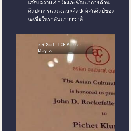
เสริมความเข้าใจและพัฒนาการด้าน
ศิลปะการแสดงและศิลปะทัศนศิลป์ของ
เอเชียในระดับนานาชาติ
พ.ศ. 2551 : ECF Princess
พ.ศ. 25
Margriet
French