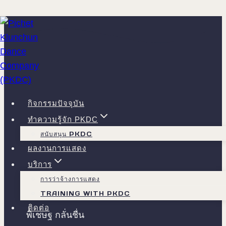
Skip
to
content
กิจกรรมปัจจุบัน
ทำความรู้จัก PKDC
สนับสนุน PKDC
ผลงานการแสดง
บริการ
วิสัยทัศน์ทางศิลปะ
การว่าจ้างการแสดง
TRAINING WITH PKDC
ติดต่อ
พิเชษฐ กลั่นชื่น