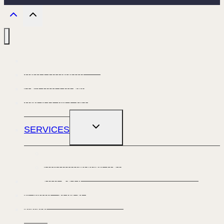
ทำความรู้จัก PKDC
กิจกรรมปัจจุบัน
ผลงานการแสดง
ABOUT NO. 60
TOGGLE
SERVICES
CHILD
MENU
การว่าจ้างการแสดง
ฝึกฝนกับพิเชษฐ กลั่นชื่น แดนซ์ คอมพานี
สนับสนุน PKDC
E-MAIL SUBSCRIPTION
ติดต่อ