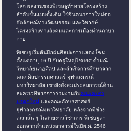
โลก ผลงานของพิเชษฐท้าทายโครงสร้าง
ลำดับชั้นแบบดั้งเดิม ใช้จินตนาการใหม่ต่อ
อัตลักษณ์ทางวัฒนธรรม และวิพากษ์
โครงสร้างทางสังคมและการเมืองผ่านภาษา
กาย
พิเชษฐเริ่มต้นฝึกฝนศิลปะการแสดง
โขน
ตั้งแต่อายุ 16 ปี กับครูใหญ่ไชยยศ ค้ำมณี
วิทยาลัยนาฏศิลป และสำเร็จการศึกษาจาก
คณะศิลปกรรมศาสตร์ จุฬาลงกรณ์
มหาวิทยาลัย เขายังสั่งสมประสบการณ์ด้าน
ละครเวทีจากการร่วมงานกับ
คณะละคร
มรดกใหม่
และคณะอักษรศาสตร์
จุฬาลงกรณ์มหาวิทยาลัย หลังจากมีช่วง
เวลาสั้น ๆ ในสายงานวิชาการ พิเชษฐลา
ออกจากตำแหน่งอาจารย์ในปีพ.ศ. 2546