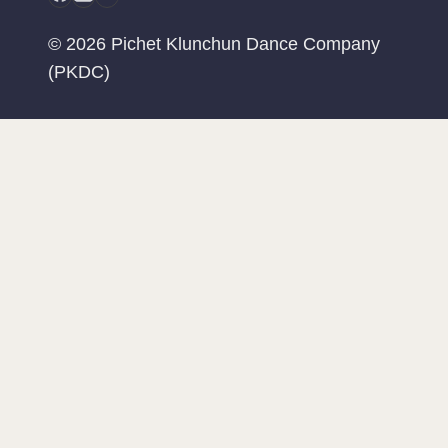
© 2026 Pichet Klunchun Dance Company
(PKDC)
ทำความรู้จัก PKDC
กิจกรรมปัจจุบัน
ผลงานการแสดง
ABOUT NO. 60
SERVICES
TOGGLE
CHILD
การว่าจ้างการแสดง
MENU
ฝึกฝนกับพิเชษฐ กลั่นชื่น แดนซ์ คอมพานี
สนับสนุน PKDC
E-MAIL SUBSCRIPTION