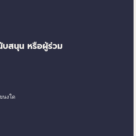
ับสนุน หรือผู้ร่วม
แขนงใด